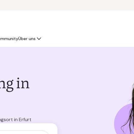
mmunity
Über uns
ng in
gsort in Erfurt