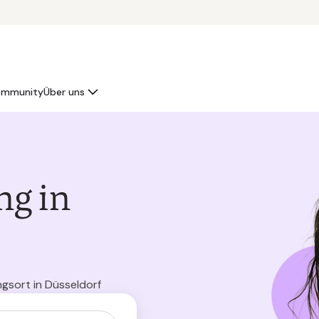
mmunity
Über uns
ng in
ngsort in Düsseldorf