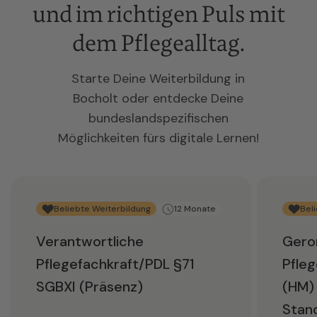
und im richtigen Puls mit
dem Pflegealltag.
Starte Deine Weiterbildung in
Bocholt oder entdecke Deine
bundeslandspezifischen
Möglichkeiten fürs digitale Lernen!
Beliebte Weiterbildung
12 Monate
Bel
Verantwortliche
Gero
Pflegefachkraft/PDL §71
Pfleg
SGBXI (Präsenz)
(HM)
Stan