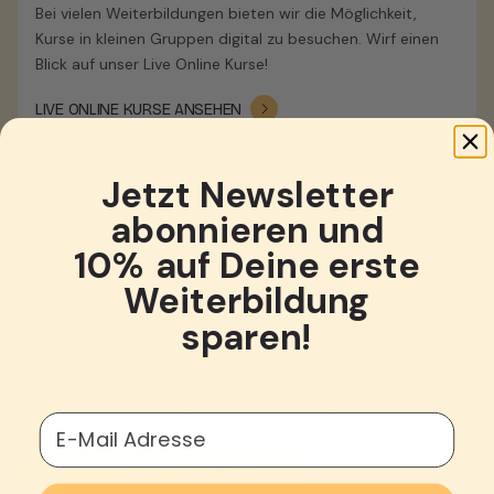
Bei vielen Weiterbildungen bieten wir die Möglichkeit,
Kurse in kleinen Gruppen digital zu besuchen. Wirf einen
Blick auf unser Live Online Kurse!
LIVE ONLINE KURSE ANSEHEN
Jetzt Newsletter
abonnieren und
10% auf Deine erste
Du hast noch Fragen zum
Weiterbildung
Veranstaltungsort in Emden /
sparen!
Leer ?
Dann frag unsere Pflegekarriere-ExpertInnen in Emden /
Leer für Bundesland oder Veranstaltungsortspezifische
E-Mail Adresse
Fragen
ZU DEN KONTAKTMÖGLICHKEITEN