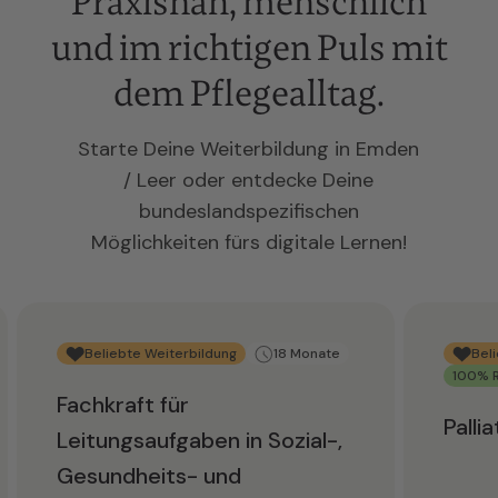
Praxisnah, menschlich
und im richtigen Puls mit
dem Pflegealltag.
Starte Deine Weiterbildung in Emden
/ Leer oder entdecke Deine
bundeslandspezifischen
Möglichkeiten fürs digitale Lernen!
Beliebte Weiterbildung
18 Monate
Bel
100% R
Fachkraft für
Palli
Leitungsaufgaben in Sozial-,
Gesundheits- und