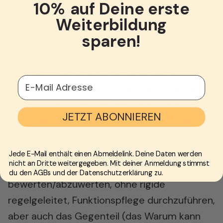
10% auf Deine erste
Man hinterfragt ein Verhalten, eine Handlung,
Weiterbildung
ein Wissen was vorhanden sein muss, um die
sparen!
entsprechende Berufsgruppe vertreten zu
können.
In dieser Erfahrung ist mir schon alles
E-Mail Adresse
begegnet, sowohl die letzten Jahre als auch
in Kontakt mit den drei Personen die in der
JETZT ABONNIEREN
Patientenrolle waren/sind. Freundliches,
einfühlsames, kompetentes Personal, was
einem das Gefühl vermittelt, einen als Person
Jede E-Mail enthält einen Abmeldelink. Deine Daten werden
nicht an Dritte weitergegeben. Mit deiner Anmeldung stimmst
ernst zu nehmen, ohne zu
du den AGBs und der Datenschutzerklärung zu.
bewerten/abzuwerten, ohne rigide
regelgeleitet, Funktionspflege durchzuführen,
aber auch das Gegenteil (das Warum kann