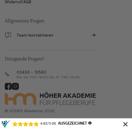
Widerruf/AGB
Allgemeine Fragen
Team kontaktieren
Dringende Fragen?
03493 - 51560
Mo–Do: 7:30–16:30 Uhr, Fr: 7:30–14 Uhr
© HÖHER Akademie 2026
✕