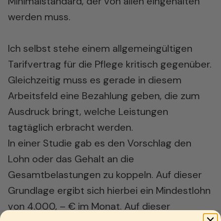
Minimalstandard, der von allen eingehalten
werden muss.
Ich selbst stehe einem allgemeingültigen
Tarifvertrag für die Pflege kritisch gegenüber.
Gleichzeitig muss es gerade in diesem
Arbeitsfeld eine Bezahlung geben, die zum
Ausdruck bringt, welche Leistungen
tagtäglich erbracht werden.
In einer Studie gab es den Vorschlag den
Lohn oder das Gehalt an die
Gesamtbelastungen zu koppeln. Auf dieser
Grundlage ergibt sich hierbei ein Mindestlohn
von 4.000, – € im Monat. Auf dieser