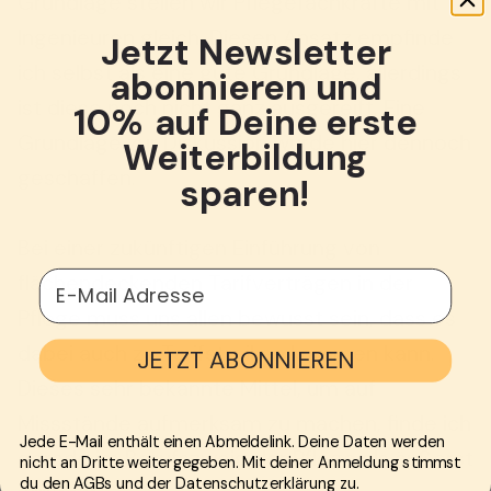
Grundlage stellen wir Pflegefachkräfte mit
Ingenieuren gleich. Diesen Ansatz empfinde
Jetzt Newsletter
ich selbst als eine gute Grundlage, allerdings
abonnieren und
ist diese noch nicht ganz ausgereift. Eine
10% auf Deine erste
Grundlage zur Diskussion wurde hier dennoch
Weiterbildung
geschaffen.
sparen!
Bei einer zukünftigen Einführung von
E-Mail Adresse
flächendeckenden Tarifverträgen in der
Pflege muss uns allen bewusst sein, dass es
dabei auch zu Tarifstreiken kommen kann.
JETZT ABONNIEREN
Dieses sehr bekannte Mittel, um auf
Missstände aufmerksam zu machen, finde ich
Jede E-Mail enthält einen Abmeldelink. Deine Daten werden
gerade im Berufszweig der Pflege als äußerst
nicht an Dritte weitergegeben. Mit deiner Anmeldung stimmst
du den AGBs und der Datenschutzerklärung zu.