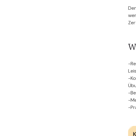
Den
wer
Zer
W
-Re
Lei
-Ko
Üb
-Be
-Me
-Pr
K