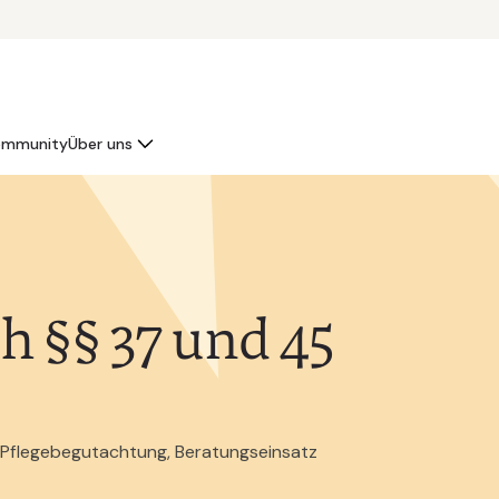
mmunity
Über uns
h §§ 37 und 45
, Pflegebegutachtung, Beratungseinsatz