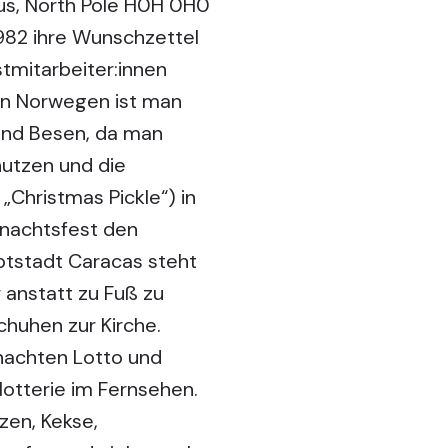
us, North Pole H0H 0H0
1982 ihre Wunschzettel
stmitarbeiter:innen
 In Norwegen ist man
und Besen, da man
nutzen und die
„Christmas Pickle“) in
nachtsfest den
ptstadt Caracas steht
 anstatt zu Fuß zu
chuhen zur Kirche.
nachten Lotto und
otterie im Fernsehen.
zen, Kekse,