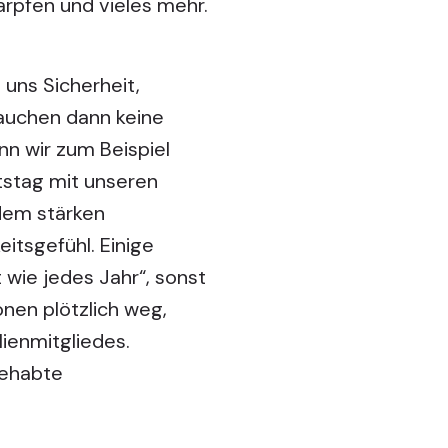
arpfen und vieles mehr.
 uns Sicherheit,
rauchen dann keine
n wir zum Beispiel
htstag mit unseren
dem stärken
tsgefühl. Einige
wie jedes Jahr“, sonst
onen plötzlich weg,
lienmitgliedes.
gehabte