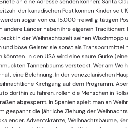
riefe an eine Adresse senden können: Santa Cla
eitzahl der kanadischen Post können Kinder seit 
 werden sogar von ca. 15.000 freiwillig tätigen Po
h andere Länder haben ihre eigenen Traditionen:
steckt in der Weihnachtszeit seinen Wischmopp 
 und böse Geister sie sonst als Transportmittel 
 könnten. In den USA wird eine saure Gurke (eine 
hmückten Tannenbaums versteckt. Wer am Weih
rhält eine Belohnung. In der venezolanischen Hau
 weihnachtliche Kirchgang auf dem Programm. Aber
o dorthin zu fahren, rollen die Menschen in Rolls
raßen abgesperrt. In Spanien spielt man an Weih
 gespannt die jährliche Ziehung der Weihnachtsl
tskalender, Adventskränze, Weihnachtsbäume, Ker