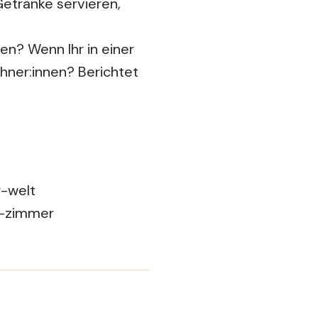
etränke servieren,
ten? Wenn Ihr in einer
ohner:innen? Berichtet
r-welt
s-zimmer