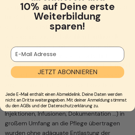
10% auf Deine erste
anstieg (jeder Arzt veranlasst weitere Arbeit
Weiterbildung
für die Pflegenden),
sparen!
die Komplexität der medizinischen
Versorgung und die Fallzahlen kontinuierlich
nach oben gingen, mit dem demografischen
E-Mail Adresse
Wandel und medizinischem Fortschritt
einhergehend die Zahl der multimorbiden und
JETZT ABONNIEREN
älteren Patientinnen und Patienten enorm
zugenommen hat; gerade sie brauchen
Pflege in besonderem Maße
Jede E-Mail enthält einen Abmeldelink. Deine Daten werden
nicht an Dritte weitergegeben. Mit deiner Anmeldung stimmst
ärztliche Routineaufgaben (Blutentnahmen,
du den AGBs und der Datenschutzerklärung zu.
Injektionen, Infusionen, Dokumentation …) in
großem Umfang an die Pflege übertragen
wurden ohne adäquate Entlastung der