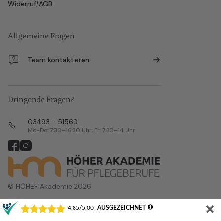
Widerruf/AGB
Allgemeine Fragen
Team kontaktieren
Dringende Fragen?
03493 - 51560
Mo–Do: 7:30–16:30 Uhr, Fr: 7:30–14 Uhr
© HÖHER Akademie 2026
✕