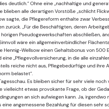
ies deutlich.“ Ohne eine „nachhaltige und gener
e blieben alle derartigen Vorstöße „schlicht Flick
w sagte, die Pflegereform enthalte zwar Verbess
 zurück. „Für die Beschäftigten, deren Arbeitge
n hörigen Pseudogewerkschaften abschließen, änd
. „Sinnvoll wäre ein allgemeinverbindlicher Flächenta
te Hennig-Wellsow einen Gehaltsbonus von 500 E
eine „Pflegevollversicherung, in die alle einzahle
eils reiche nicht aus, Pflegebedürftige und ihre
norm belastet“.
Tagesschau. Es bleiben sicher für sehr viele noch
 vielleicht etwas provokante Frage, ob der Geda
edingungen an sich aufwiegen kann. Ja, irgendw
s eine angemessene Bezahlung für diesen sehr s