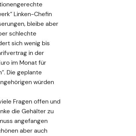
ationengerechte
werk“ Linken-Chefin
erungen, bleibe aber
ber schlechte
ert sich wenig bis
rifvertrag in der
uro im Monat für
n“. Die geplante
 Angehörigen würden
 viele Fragen offen und
nke die Gehälter zu
o muss angefangen
chönen aber auch