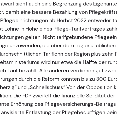
ntwurf sieht auch eine Begrenzung des Eigenante
r, damit eine bessere Bezahlung von Pflegekräfte
s Pflegeeinrichtungen ab Herbst 2022 entweder t
Löhne in Höhe eines Pflege-Tarifvertrages zahlen
chtungen gelten. Nicht tarifgebundene Pflegeein
träge anzuwenden, die über dem regional üblichen
urchschnittlichen Tariflohn der Region plus zehn 
tsministeriums wird nur etwa die Hälfte der rund 
ach Tarif bezahlt. Alle anderen verdienen gut zwei
erungen durch die Reform könnten bis zu 300 Eur
bherzig“ und „Schnellschuss“ Von der Opposition k
ion. Die FDP zweifelt die finanzielle Solidität der 
nte Erhöhung des Pflegeversicherungs-Beitrags f
nvisierte Entlastung der Pflegebedürftigen beim 