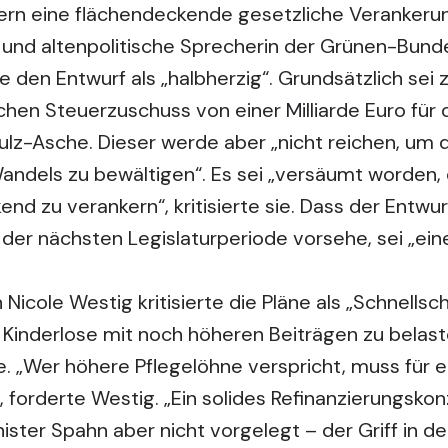
rn eine flächendeckende gesetzliche Verankerung
- und altenpolitische Sprecherin der Grünen-Bunde
te den Entwurf als „halbherzig“. Grundsätzlich sei
ichen Steuerzuschuss von einer Milliarde Euro für
ulz-Asche. Dieser werde aber „nicht reichen, um
dels zu bewältigen“. Es sei „versäumt worden, d
nd zu verankern“, kritisierte sie. Dass der Entwur
 der nächsten Legislaturperiode vorsehe, sei „ei
Nicole Westig kritisierte die Pläne als „Schnells
n, Kinderlose mit noch höheren Beiträgen zu belast
e. „Wer höhere Pflegelöhne verspricht, muss für e
, forderte Westig. „Ein solides Refinanzierungsko
ter Spahn aber nicht vorgelegt – der Griff in d