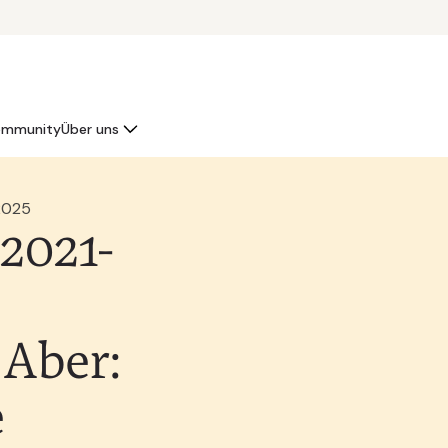
mmunity
Über uns
 2025
 2021-
 Aber:
e