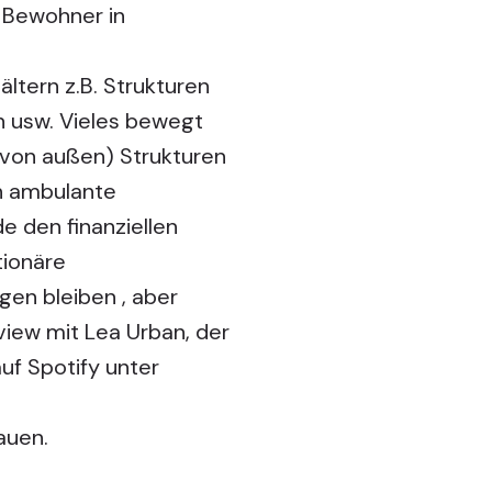
 Bewohner in
ltern z.B. Strukturen
en usw. Vieles bewegt
h von außen) Strukturen
ch ambulante
e den finanziellen
tionäre
gen bleiben , aber
view mit Lea Urban, der
uf Spotify unter
auen.