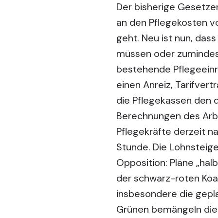
Der bisherige Gesetze
an den Pflegekosten vo
geht. Neu ist nun, das
müssen oder zumindest 
bestehende Pflegeeinri
einen Anreiz, Tarifver
die Pflegekassen den d
Berechnungen des Arbei
Pflegekräfte derzeit n
Stunde. Die Lohnsteig
Opposition: Pläne „hal
der schwarz-roten Koalit
insbesondere die gepla
Grünen bemängeln die a