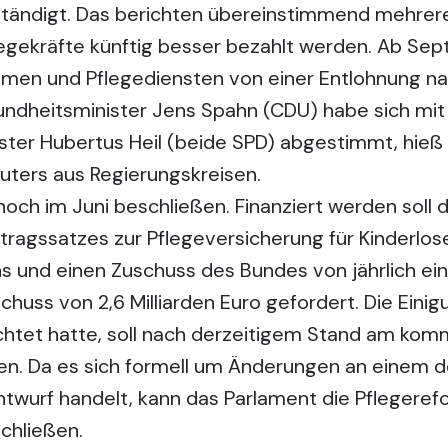
ständigt. Das berichten übereinstimmend mehrere
legekräfte künftig besser bezahlt werden. Ab Sep
imen und Pflegediensten von einer Entlohnung na
dheitsminister Jens Spahn (CDU) habe sich mit 
ster Hubertus Heil (beide SPD) abgestimmt, hieß 
uters aus Regierungskreisen.
noch im Juni beschließen. Finanziert werden soll
ragssatzes zur Pflegeversicherung für Kinderlose
s und einen Zuschuss des Bundes von jährlich eine
chuss von 2,6 Milliarden Euro gefordert. Die Einig
ichtet hatte, soll nach derzeitigem Stand am k
rden. Da es sich formell um Änderungen an einem
twurf handelt, kann das Parlament die Pflegeref
hließen.