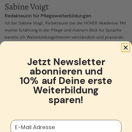
Sabine Voigt
Redakteurin für Pflegeweiterbildungen
Ich bin Sabine Voigt, Redakteurin bei der HÖHER Akademie. Mit
meiner Erfahrung in der Pflege und meinem Blick für Sprache
bereite ich Weiterbildungsthemen verständlich und praxisnah
auf. Meine Texte sollen nicht nur informieren, sondern
Pflegekräfte im Alltag motivieren und bestärken.
Jetzt Newsletter
abonnieren und
10% auf Deine erste
Weiterbildung
sparen!
Folge dem Herzschlag der
HÖHER Community
E-Mail Adresse
Erhalte praxisnahe Impulse, echte Erfahrungen aus der