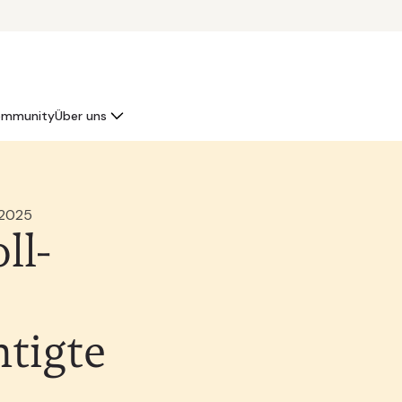
mmunity
Über uns
 2025
ll-
tigte