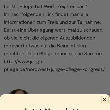
heißt: „Pflege hat Wert-Zeigt es uns!“
Im nachfolgenden Link findet man alle
Informationen zum Preis und zur Teilnahme.
Es ist eine Überlegung wert, mal zu schauen,
ob vielleicht die eigenen Auszubildenden
motiviert etwas auf die Beine stellen
möchten. Denn Pflege braucht eine Stimme.
http://www.junge-
pflege.de/nordwest/junge-pflege-kongress/