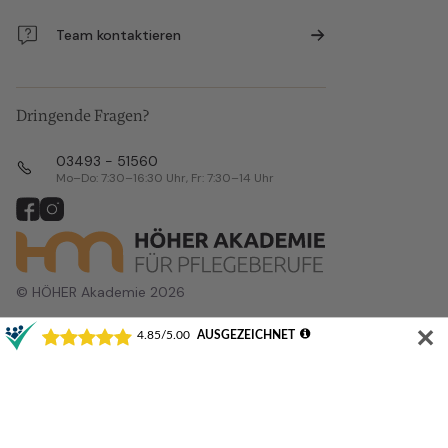
Team kontaktieren
Dringende Fragen?
03493 - 51560
Mo–Do: 7:30–16:30 Uhr, Fr: 7:30–14 Uhr
© HÖHER Akademie 2026
✕
Alle Veranstaltungsorte