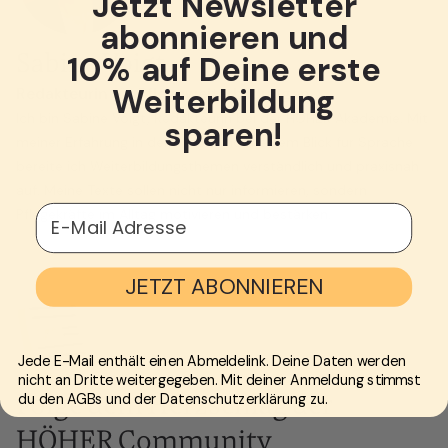
Jetzt Newsletter
abonnieren und
Sabine Voigt
10% auf Deine erste
Weiterbildung
Redakteurin für Pflegeweiterbildungen
Ich bin Sabine Voigt, Redakteurin bei der HÖHER Akademie. Mit
sparen!
meiner Erfahrung in der Pflege und meinem Blick für Sprache
bereite ich Weiterbildungsthemen verständlich und praxisnah
auf. Meine Texte sollen nicht nur informieren, sondern
E-Mail Adresse
Pflegekräfte im Alltag motivieren und bestärken.
JETZT ABONNIEREN
Jede E-Mail enthält einen Abmeldelink. Deine Daten werden
nicht an Dritte weitergegeben. Mit deiner Anmeldung stimmst
Folge dem Herzschlag der
du den AGBs und der Datenschutzerklärung zu.
HÖHER Community