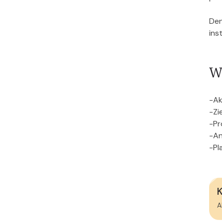
Den
ins
W
-Ak
-Zi
-Pr
-An
-Pl
K
A