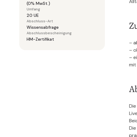
Allt
(0% MwSt.)
Umfang
20 UE
Abschluss-Art
Z
Wissensabfrage
Abschlussbescheinigung
HM-Zertifikat
– a
– o
– e
mit
A
Die
Liv
Bei
Die
pra