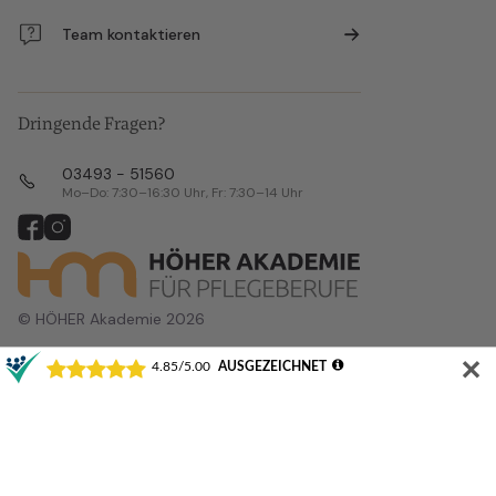
Team kontaktieren
Dringende Fragen?
03493 - 51560
Mo–Do: 7:30–16:30 Uhr, Fr: 7:30–14 Uhr
© HÖHER Akademie 2026
✕
Alle Veranstaltungsorte