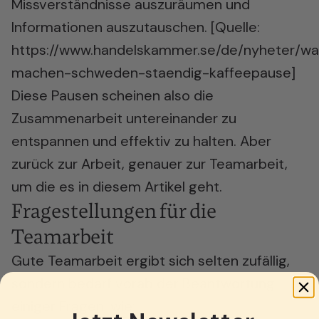
Missverständnisse auszuräumen und
Informationen auszutauschen. [Quelle:
https://www.handelskammer.se/de/nyheter/w
machen-schweden-staendig-kaffeepause
]
Diese Pausen scheinen also die
Zusammenarbeit untereinander zu
entspannen und effektiv zu halten. Aber
zurück zur Arbeit, genauer zur Teamarbeit,
um die es in diesem Artikel geht.
Fragestellungen für die
Teamarbeit
Gute Teamarbeit ergibt sich selten zufällig,
sondern bedarf vorab der Beantwortung
einiger Fragen, wie: