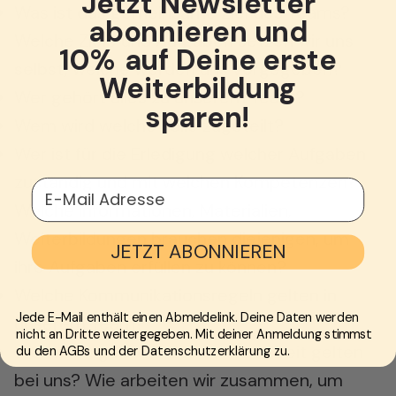
Jetzt Newsletter
Was ist das gemeinsame Ziel des Teams?
abonnieren und
Welche Ziele und Aufgaben setzen wir uns
10% auf Deine erste
selbst, welche werden uns vorgegeben?
Weiterbildung
Wer gehört alles zu unserem Team?
sparen!
Wem wird welche Rolle zugeteilt?
Wer ist für die Erledigung welcher Aufgaben
zuständig und mit welchen Kompetenzen?
E-Mail Adresse
Welche Informationen, Materialien,
Weiterbildungen brauchen diejenigen, um
JETZT ABONNIEREN
ihre Aufgaben erfüllen zu können?
Welche Kommunikationsregeln gelten in
Jede E-Mail enthält einen Abmeldelink. Deine Daten werden
unserem Team?
nicht an Dritte weitergegeben. Mit deiner Anmeldung stimmst
Welche Regeln der Zusammenarbeit gelten
du den AGBs und der Datenschutzerklärung zu.
bei uns? Wie arbeiten wir zusammen, um