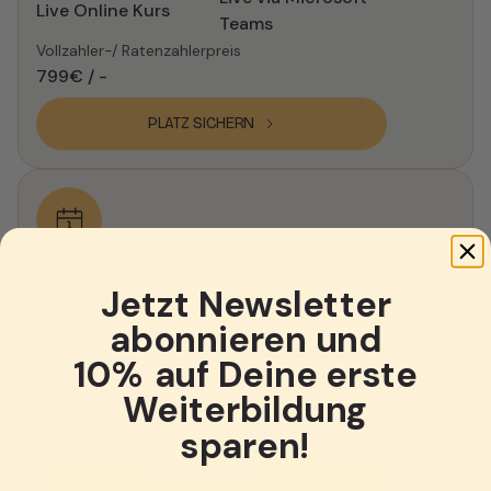
Live Online Kurs
Teams
799€ / -
PLATZ SICHERN
Jetzt Newsletter
13.10.2027
6 Tage
abonnieren und
Live via Microsoft
10% auf Deine erste
Live Online Kurs
Teams
Weiterbildung
799€ / -
sparen!
PLATZ SICHERN