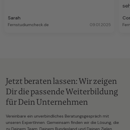
seh
Sarah
Co
Fernstudiumcheck.de
09.01.2025
Fer
Jetzt beraten lassen: Wir zeigen
Dir die passende Weiterbildung
für Dein Unternehmen
Vereinbare ein unverbindliches Beratungsgespräch mit
unseren ExpertInnen. Gemeinsam finden wir die Lösung, die
zu Deinem Team, Deinem Bundesland und Deinen Zielen