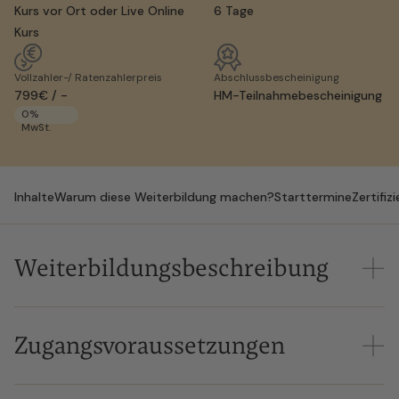
Kurs vor Ort oder Live Online
6 Tage
Kurs
Vollzahler-/ Ratenzahlerpreis
Abschlussbescheinigung
799€ / -
HM-Teilnahmebescheinigung
0%
MwSt.
Inhalte
Warum diese Weiterbildung machen?
Starttermine
Zertifiz
Weiterbildungsbeschreibung
Die Weiterbildung vermittelt Ihnen fundierte
Handlungssicherheit im professionellen Umgang mit
Zugangsvoraussetzungen
akuten und chronischen Schmerzen in der Pflege. Sie
unterstützt Pflegekräfte dabei, Schmerzen frühzeitig zu
Zulassung zur DEKRA Prüfung: