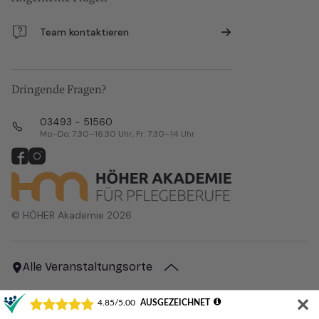
Team kontaktieren
Dringende Fragen?
03493 - 51560
Mo–Do: 7:30–16:30 Uhr, Fr: 7:30–14 Uhr
© HÖHER Akademie 2026
Alle Veranstaltungsorte
✕