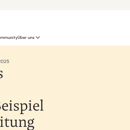
mmunity
Über uns
 2025
s
eispiel
eitung