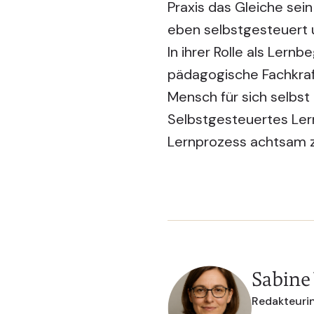
Praxis das Gleiche sei
eben selbstgesteuert un
In ihrer Rolle als Lernb
pädagogische Fachkraf
Mensch für sich selbst
Selbstgesteuertes Ler
Lernprozess achtsam z
Sabine
Redakteurin