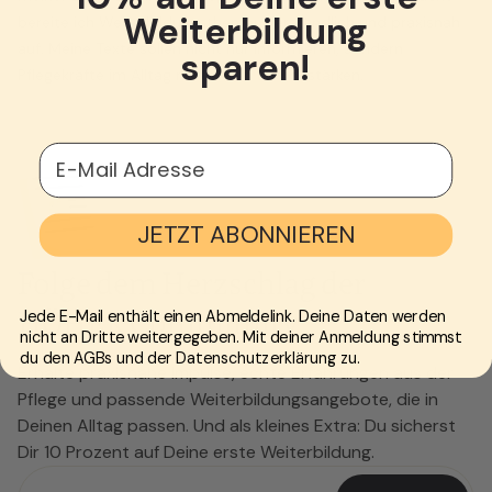
Weiterbildung
bereite ich Weiterbildungsthemen verständlich und praxisnah
auf. Meine Texte sollen nicht nur informieren, sondern
sparen!
Pflegekräfte im Alltag motivieren und bestärken.
E-Mail Adresse
JETZT ABONNIEREN
Folge dem Herzschlag der
HÖHER Community
Jede E-Mail enthält einen Abmeldelink. Deine Daten werden
nicht an Dritte weitergegeben. Mit deiner Anmeldung stimmst
du den AGBs und der Datenschutzerklärung zu.
Erhalte praxisnahe Impulse, echte Erfahrungen aus der
Pflege und passende Weiterbildungsangebote, die in
Deinen Alltag passen. Und als kleines Extra: Du sicherst
Dir 10 Prozent auf Deine erste Weiterbildung.