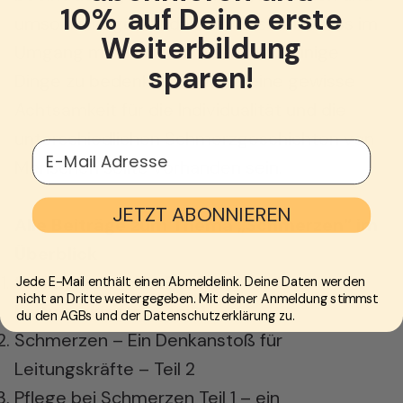
10% auf Deine erste
umso wichtiger ist das Bewusstsein, dass im
Weiterbildung
Umgang mit Schmerz eben doch einige
sparen!
Dinge zu bedenken sind und eine gewisse
Achtsamkeit für die Individualität und die
unterschiedlichen Schmerzgeschichten von
E-Mail Adresse
Menschen sollte vorhanden sein.
JETZT ABONNIEREN
Alle Beiträge zum Thema „Schmerzen“ im
Überblick
Schmerzen – Ein Denkanstoß für
Jede E-Mail enthält einen Abmeldelink. Deine Daten werden
nicht an Dritte weitergegeben. Mit deiner Anmeldung stimmst
Leitungskräfte – Teil 1
du den AGBs und der Datenschutzerklärung zu.
Schmerzen – Ein Denkanstoß für
Leitungskräfte – Teil 2
Pflege bei Schmerzen Teil 1 – ein