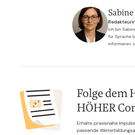
Sabine
Redakteurin
Ich bin Sabin
für Sprache b
informieren, 
Folge dem H
HÖHER Co
Erhalte praxisnahe Impuls
passende Weiterbildungsan