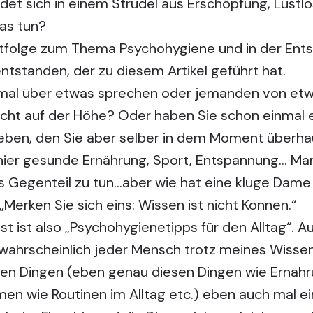
et sich in einem Strudel aus Erschöpfung, Lustlos
as tun?
tfolge zum Thema Psychohygiene und in der Ents
ntstanden, der zu diesem Artikel geführt hat.
mal über etwas sprechen oder jemanden von etw
icht auf der Höhe? Oder haben Sie schon einmal 
eben, den Sie aber selber in dem Moment überha
hier gesunde Ernährung, Sport, Entspannung… Man
as Gegenteil zu tun…aber wie hat eine kluge Dam
Merken Sie sich eins: Wissen ist nicht Können.“
ist also „Psychohygienetipps für den Alltag“. Auc
wahrscheinlich jeder Mensch trotz meines Wisse
en Dingen (eben genau diesen Dingen wie Ernähru
n wie Routinen im Alltag etc.) eben auch mal ei