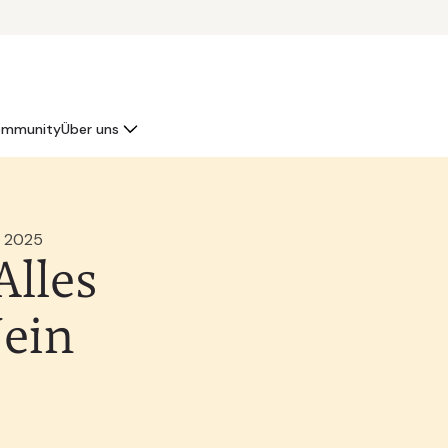
mmunity
Über uns
r 2025
Alles
Nein