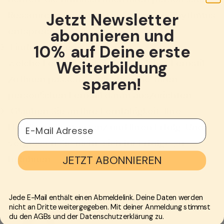
Ressourcen und Ihrem individuellen Rhythmus
Jetzt Newsletter
entsprechen muss.
abonnieren und
Finden Sie heraus,
10% auf Deine erste
welche Lernstrategien und welcher Lernstil
Weiterbildung
zu Ihnen passen. Versuchen Sie, Ihren
sparen!
persönlichen Lernstil daran auszurichten.
Glauben Sie an Ihre Lernfähigkeit, Ihre
E-Mail Adresse
Handlungskompetenz und Ihren Erfolg. Und
vergessen Sie nicht, sich für Erfolge zu
belohnen.
JETZT ABONNIEREN
Jede E-Mail enthält einen Abmeldelink. Deine Daten werden
nicht an Dritte weitergegeben. Mit deiner Anmeldung stimmst
du den AGBs und der Datenschutzerklärung zu.