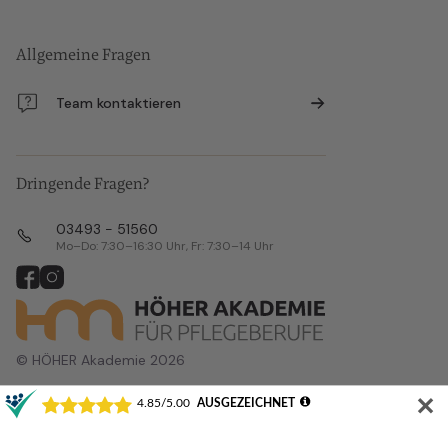
Allgemeine Fragen
Team kontaktieren
Dringende Fragen?
03493 - 51560
Mo–Do: 7:30–16:30 Uhr, Fr: 7:30–14 Uhr
© HÖHER Akademie 2026
✕
Alle Veranstaltungsorte