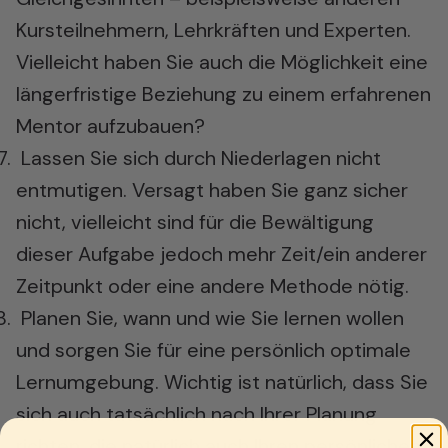
Kursteilnehmern, Lehrkräften und Experten.
Vielleicht haben Sie auch die Möglichkeit eine
längerfristige Beziehung zu einem erfahrenen
Mentor aufzubauen?
Lassen Sie sich durch Niederlagen nicht
entmutigen. Versagt haben Sie ganz sicher
nicht, vielleicht sind für die Bewältigung
dieser Aufgabe jedoch mehr Zeit/ein anderer
Zeitpunkt oder eine andere Methode nötig.
Planen Sie, wann und wie Sie lernen wollen
und sorgen Sie für eine persönlich optimale
Lernumgebung. Wichtig ist natürlich, dass Sie
sich auch tatsächlich nach Ihrer Planung
richten, die natürlich auch Ihren persönlichen