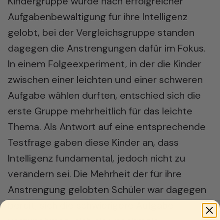
Kindergruppe wurde nach erfolgreicher
Aufgabenbewältigung für ihre Intelligenz
gelobt, bei der Vergleichsgruppe standen
dagegen die Anstrengungen dafür im Fokus.
In einem Folgeexperiment, in der die Kinder
zwischen einer leichten und einer schweren
Aufgabe wählen durften, entschied sich die
erste Gruppe mehrheitlich für das leichte
Thema. Als Antwort auf eine entsprechende
Testfrage gaben diese Kinder an, dass
Intelligenz fundamental, jedoch nicht zu
verändern sei. Die Mehrheit der für ihre
Anstrengung gelobten Schüler war dagegen
bereit, sich die schwierigere Aufgabe