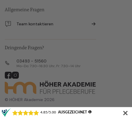
Allgemeine Fragen
Team kontaktieren
Dringende Fragen?
03493 - 51560
Mo–Do: 7:30–16:30 Uhr, Fr: 7:30–14 Uhr
© HÖHER Akademie 2026
✕
Alle Veranstaltungsorte