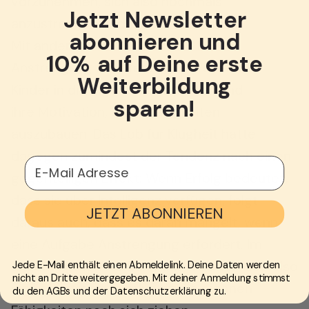
vorzunehmen, sich also nochmals
Jetzt Newsletter
anzustrengen und dabei zu lernen.
abonnieren und
Mit anderen Worten: Das Lob für
10% auf Deine erste
Anstrengung stärkte das Vertrauen der
Weiterbildung
Kinder in die eigenen Fähigkeiten und
sparen!
ihre Motivation, diese Fähigkeiten
auszubauen. Das Lob für Klugheit hatte
dagegen zumindest der Tendenz nach einen
E-Mail Adresse
gegenteiligen Effekt: Wenn Erfolg bedeutet,
dass sie über Intelligenz verfügen, folgt
JETZT ABONNIEREN
daraus auch, dass es daran mangelt, wenn
eine Aufgabe Anstrengung erfordert. Im
ungünstigsten Fall kann das „falsche“ Lob also
Jede E-Mail enthält einen Abmeldelink. Deine Daten werden
nicht an Dritte weitergegeben. Mit deiner Anmeldung stimmst
einen Vertrauensverlust in die eigenen
du den AGBs und der Datenschutzerklärung zu.