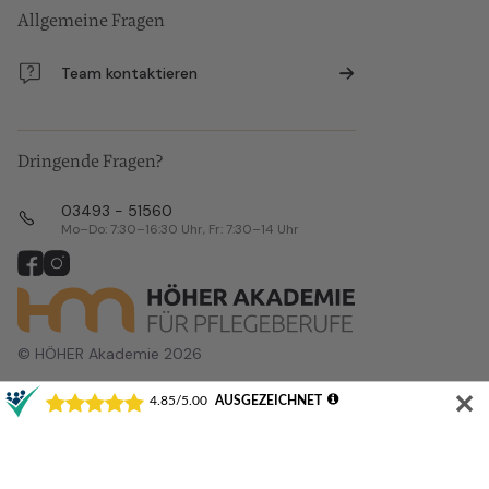
Allgemeine Fragen
Team kontaktieren
Dringende Fragen?
03493 - 51560
Mo–Do: 7:30–16:30 Uhr, Fr: 7:30–14 Uhr
© HÖHER Akademie 2026
✕
Alle Veranstaltungsorte