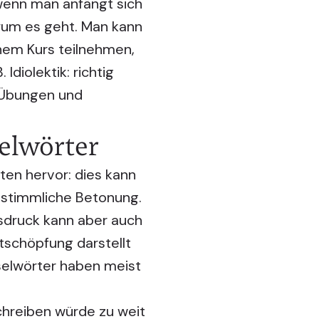
wenn man anfängt sich
rum es geht. Man kann
nem Kurs teilnehmen,
Idiolektik: richtig
t Übungen und
selwörter
en hervor: dies kann
 stimmliche Betonung.
usdruck kann aber auch
rtschöpfung darstellt
selwörter haben meist
schreiben würde zu weit