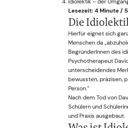
Idiolektik – der Umgan
Lesezeit: 4 Minute / 
Die Idiolekt
Hierfür eignet sich ga
Menschen da „abzuholen
BegründerInnen des idi
Psychotherapeut David 
unterscheidendes Merkm
bewussten, präzisen, 
Person.“
Nach dem Tod von Davi
Schülern und Schüleri
und Praxis ausgebaut.
Was ist Idiol