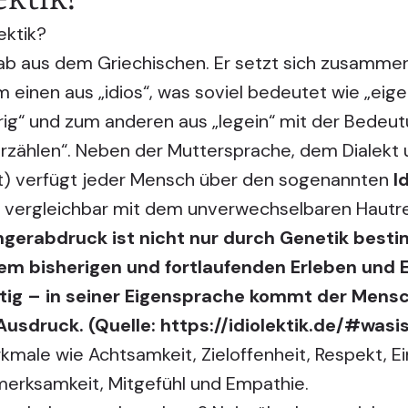
ektik?
ch ab aus dem Griechischen. Er setzt sich zusamme
einen aus „idios“, was soviel bedeutet wie „eigen
ig“ und zum anderen aus „legein“ mit der Bedeut
erzählen“. Neben der Muttersprache, dem Dialekt 
t) verfügt jeder Mensch über den sogenannten
I
st vergleichbar mit dem unverwechselbaren Hautre
ingerabdruck ist nicht nur durch Genetik best
em bisherigen und fortlaufenden Erleben und E
artig – in seiner Eigensprache kommt der Men
Ausdruck. (Quelle:
https://idiolektik.de/#wasis
kmale wie Achtsamkeit, Zieloffenheit, Respekt, E
erksamkeit, Mitgefühl und Empathie.