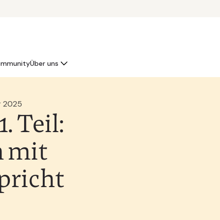
mmunity
Über uns
r 2025
 Teil:
 mit
spricht