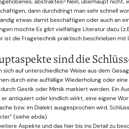
bgehobenes, abstraktes? Nein, überhaupt nicht, 
chäftigen, dann durchdringt man sehr schnell wo
tändig etwas damit beschäftigen oder auch an ei
en möchte Es gibt vielfältige Literatur dazu (z.B. 
r ist die Fragetechnik praktisch beschrieben mi
uptaspekte sind die Schlüs
n sich auf unterschiedliche Weise aus dem Gesagt
en durch eine auffällige Wiederholung oder eine
 durch Gestik oder Mimik markiert werden. Ein A
 er antiquiert oder kindlich wirkt, eine eigene Wo
ache bzw. im Dialekt ausgesprochen wird. Schlüs
kter“ (siehe ebda).
 weitere Aspekte und das hier bis ins Detail zu be