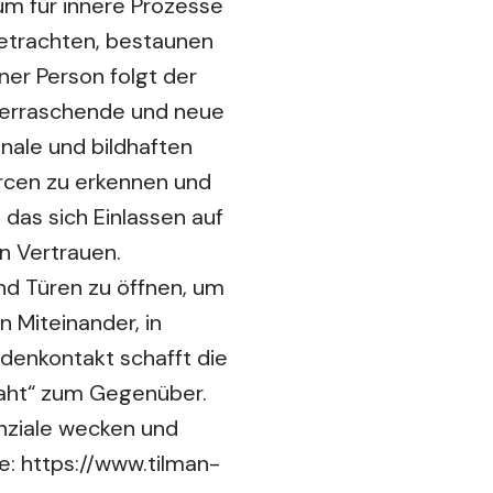
um für innere Prozesse
betrachten, bestaunen
er Person folgt der
überraschende und neue
gnale und bildhaften
rcen zu erkennen und
das sich Einlassen auf
n Vertrauen.
d Türen zu öffnen, um
n Miteinander, in
denkontakt schafft die
raht“ zum Gegenüber.
nziale wecken und
e:
https://www.tilman-