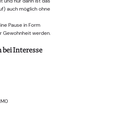
t und nur dann ist das
ruf) auch möglich ohne
ine Pause in Form
 zur Gewohnheit werden.
 bei Interesse
kM0