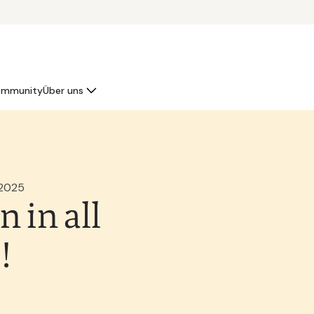
mmunity
Über uns
 2025
 in all
!