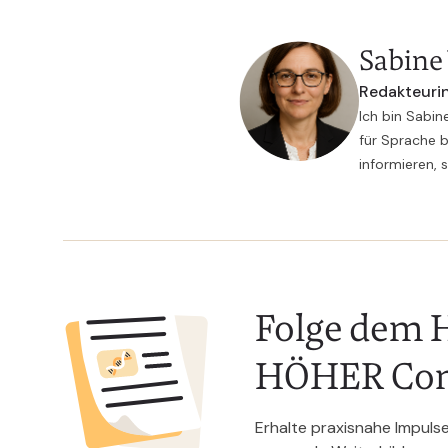
Sabine
Redakteurin
Ich bin Sabin
für Sprache b
informieren, 
Folge dem H
HÖHER Co
Erhalte praxisnahe Impuls