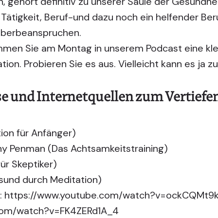
, gehört definitiv zu unserer Säule der Gesundhei
e Tätigkeit, Beruf-und dazu noch ein helfender Be
 überbeanspruchen.
mmen Sie am Montag in unserem Podcast eine kle
tion. Probieren Sie es aus. Vielleicht kann es ja
e und Internetquellen zum Vertiefen
tion für Anfänger)
ny Penman (Das Achtsamkeitstraining)
für Skeptiker)
sund durch Meditation)
:
https://www.youtube.com/watch?v=ockCQMt9
.com/watch?v=FK4ZERd1A_4